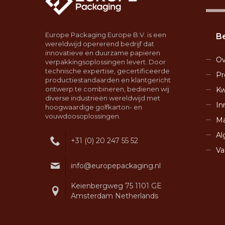
Europe Packaging Europe B.V. is een
Be
wereldwijd opererend bedrijf dat
innovatieve en duurzame papieren
Ov
verpakkingsoplossingen levert. Door
technische expertise, gecertificeerde
Pr
productiestandaarden en klantgericht
ontwerp te combineren, bedienen wij
Kw
diverse industrieën wereldwijd met
In
hoogwaardige golfkarton- en
vouwdoosoplossingen.
Ma
Al
+31 (0) 20 247 55 52
Va
info@europepackaging.nl
Keienbergweg 75 1101 GE
Amsterdam Netherlands