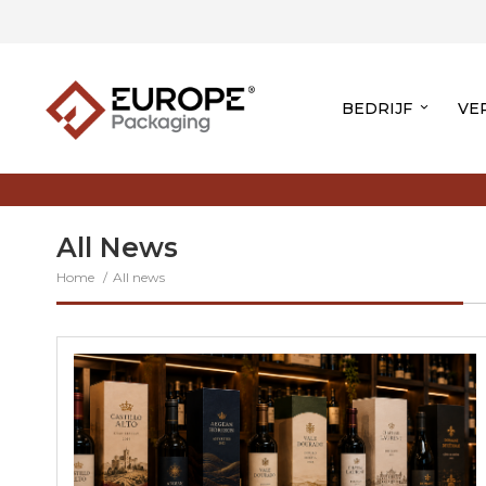
BEDRIJF
VE
All News
Home
All news