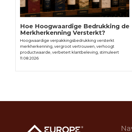
Hoe Hoogwaardige Bedrukking de
Merkherkenning Versterkt?
Hoogwaardige verpakkingsbedrukking versterkt
merkherkenning, vergroot vertrouwen, verhoogt
productwaarde, verbetert klantbeleving, stimuleert
loyaliteit, duurzaamheid en langdurige commerciële
11.08.2026
groei door consistentie.
Na