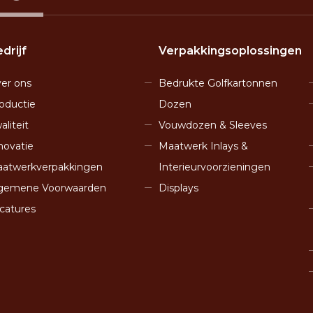
drijf
Verpakkingsoplossingen
er ons
Bedrukte Golfkartonnen
oductie
Dozen
aliteit
Vouwdozen & Sleeves
novatie
Maatwerk Inlays &
atwerkverpakkingen
Interieurvoorzieningen
gemene Voorwaarden
Displays
catures