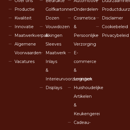
Over ons
Bedrukte
Automotive
Duurzaamhe
Productie
Golfkartonnen
Onderdelen
Productduur
Kwaliteit
Dozen
Cosmetica
Disclaimer
Innovatie
Vouwdozen
&
Cookiebeleid
Maatwerkverpakkingen
&
Persoonlijke
Privacybeleid
Algemene
Sleeves
Verzorging
Voorwaarden
Maatwerk
E-
Vacatures
Inlays
commerce
&
&
Interieurvoorzieningen
Logistiek
Displays
Huishoudelijke
Artikelen
&
Keukengerei
Cadeau-