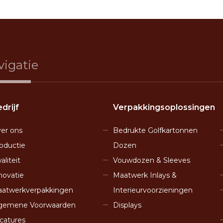
vigatie
drijf
Verpakkingsoplossingen
er ons
Bedrukte Golfkartonnen
oductie
Dozen
aliteit
Vouwdozen & Sleeves
novatie
Maatwerk Inlays &
atwerkverpakkingen
Interieurvoorzieningen
gemene Voorwaarden
Displays
catures