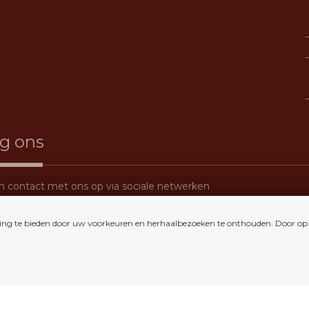
lg ons
contact met ons op via sociale netwerken
ing te bieden door uw voorkeuren en herhaalbezoeken te onthouden. Door op "