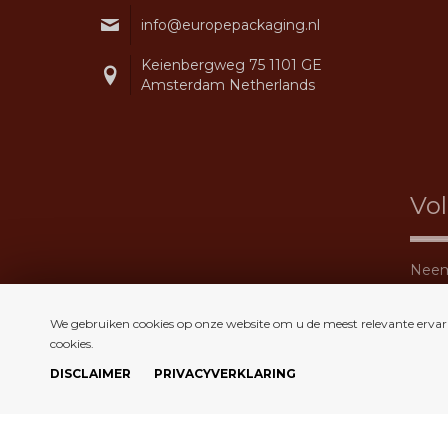
info@europepackaging.nl
Keienbergweg 75 1101 GE
Amsterdam Netherlands
Vo
Neem 
We gebruiken cookies op onze website om u de meest relevante ervar
cookies.
DISCLAIMER
PRIVACYVERKLARING
Copyright © 2026 Alle rechten voorbehouden. Europe Packaging B.V.