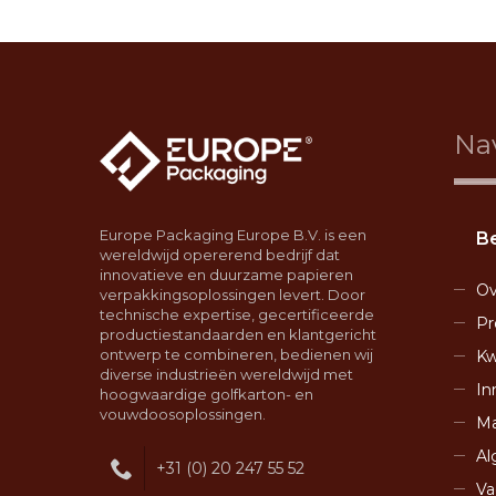
Na
Europe Packaging Europe B.V. is een
Be
wereldwijd opererend bedrijf dat
innovatieve en duurzame papieren
Ov
verpakkingsoplossingen levert. Door
technische expertise, gecertificeerde
Pr
productiestandaarden en klantgericht
ontwerp te combineren, bedienen wij
Kw
diverse industrieën wereldwijd met
In
hoogwaardige golfkarton- en
vouwdoosoplossingen.
Ma
Al
+31 (0) 20 247 55 52
Va